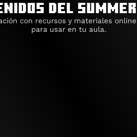
enidos del summer
ión con recursos y materiales online 
para usar en tu aula.
Certificado del 
Mundos ya 
curso
creados