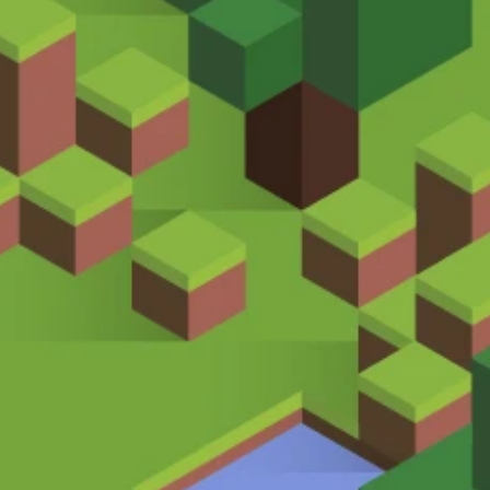
Nico Chiari
Minecraft Lead Designer
Diseñador Audiovisual. Desde 
2012 se especializa en el uso 
educativo de Minecraft, 
desarrollando experiencias de 
aprendizaje a través del juego. 
Máster en gamificación.
 curso de 
Elisa Rico