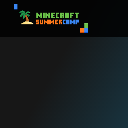
LLEVA EL POTENCIA
VIDEOJUEGO a TU 
con Minecraft Educ