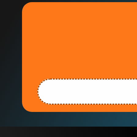
Curso 100% práctico y online 
Estas
entidad