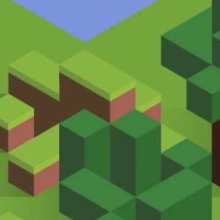
Jero García
Letcraft E-learning Manager
Docente experto en tecnología 
de la educación. Amante de la 
gamificación y de la creación de 
contenidos multimedia 
educativos.