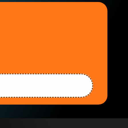
onfiado
en
nosotros
craft