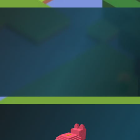
Gestora de proyectos 
educativos
Maestra de primaria y tecnóloga 
 Education
educativa. Especializada en 
tecnología avanzada educativa 
y formación a docentes.