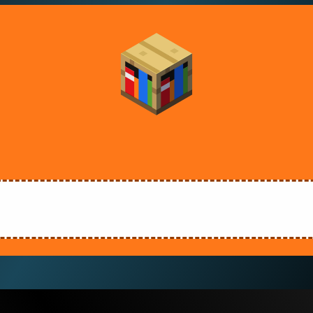
😊 
es
educativas
ya
han
c
para
formarse
en
Mine