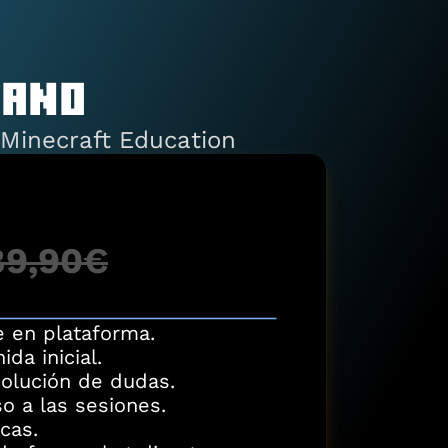
RANO
 Minecraft Education
89,90€
e en plataforma.
da inicial.
solución de dudas.
o a las sesiones.
cas.