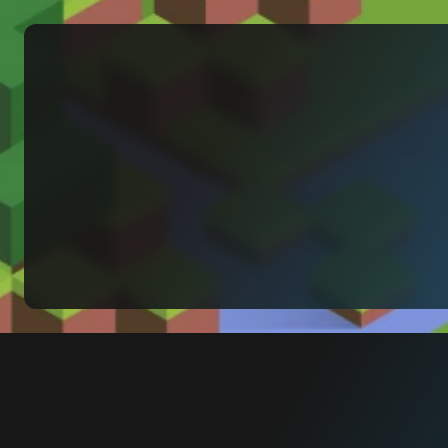
verano
CON Minecraft