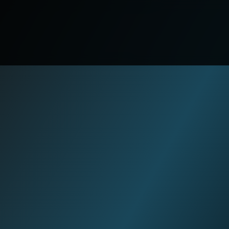
L DEL 
aula
ation