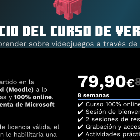
CIO DEL CURSO DE VE
prender sobre videojuegos a través de
79,90
€
rtido en la 
ud (Moodle)
 a lo 
8 semanas
as y 
100% online
. 
✔️ Curso 100% onlin
enta de Microsoft 
✔️ Sesión de bienveni
✔️ 2 sesiones de re
✔️ Grabación y acces
 licencia válida, el 
✔️ Actividades prácti
equipo de Letcraft Educación le habilitaría una 