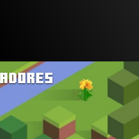
Integración con la 
IA de Copilot
MADORES