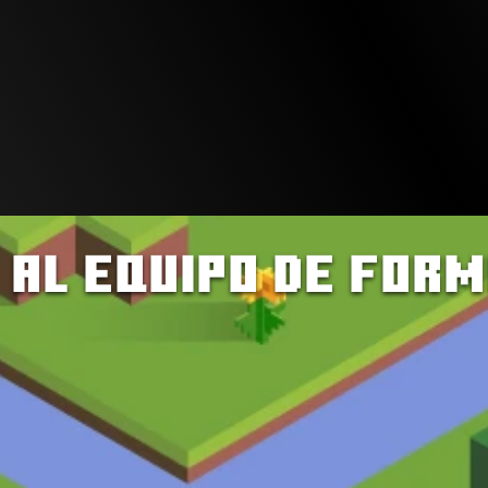
Descarga el contenido completo
Descarga las 
Conviértete en 
presentaciones
Ambassador
 al equipo de FOR